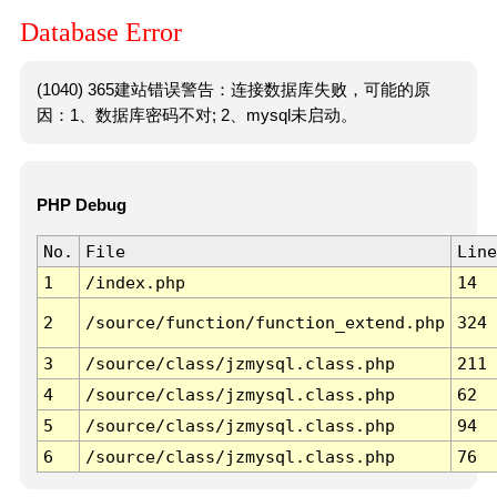
Database Error
(1040) 365建站错误警告：连接数据库失败，可能的原
因：1、数据库密码不对; 2、mysql未启动。
PHP Debug
No.
File
Line
1
/index.php
14
2
/source/function/function_extend.php
324
3
/source/class/jzmysql.class.php
211
4
/source/class/jzmysql.class.php
62
5
/source/class/jzmysql.class.php
94
6
/source/class/jzmysql.class.php
76