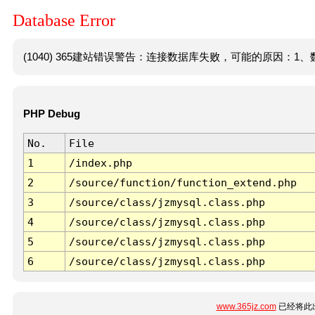
Database Error
(1040) 365建站错误警告：连接数据库失败，可能的原因：1、数
PHP Debug
No.
File
1
/index.php
2
/source/function/function_extend.php
3
/source/class/jzmysql.class.php
4
/source/class/jzmysql.class.php
5
/source/class/jzmysql.class.php
6
/source/class/jzmysql.class.php
www.365jz.com
已经将此