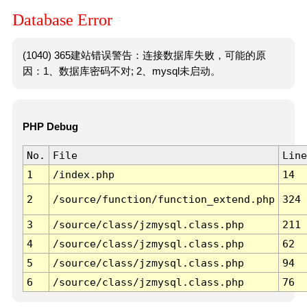
Database Error
(1040) 365建站错误警告：连接数据库失败，可能的原
因：1、数据库密码不对; 2、mysql未启动。
PHP Debug
No.
File
Line
1
/index.php
14
2
/source/function/function_extend.php
324
3
/source/class/jzmysql.class.php
211
4
/source/class/jzmysql.class.php
62
5
/source/class/jzmysql.class.php
94
6
/source/class/jzmysql.class.php
76