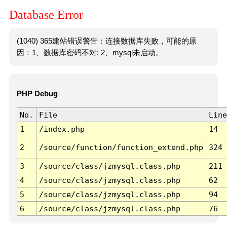
Database Error
(1040) 365建站错误警告：连接数据库失败，可能的原
因：1、数据库密码不对; 2、mysql未启动。
PHP Debug
No.
File
Line
1
/index.php
14
2
/source/function/function_extend.php
324
3
/source/class/jzmysql.class.php
211
4
/source/class/jzmysql.class.php
62
5
/source/class/jzmysql.class.php
94
6
/source/class/jzmysql.class.php
76