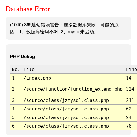
Database Error
(1040) 365建站错误警告：连接数据库失败，可能的原
因：1、数据库密码不对; 2、mysql未启动。
PHP Debug
No.
File
Line
1
/index.php
14
2
/source/function/function_extend.php
324
3
/source/class/jzmysql.class.php
211
4
/source/class/jzmysql.class.php
62
5
/source/class/jzmysql.class.php
94
6
/source/class/jzmysql.class.php
76