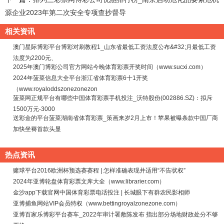
源企业2023年第二次安全专项查抄督导
相关资讯
澳门星际博彩平台博彩对刷教程1_山东省最低工资法度公布&#32;月最低工资
法度为2200元、
2025年澳门博彩公司官方网站今晚体育彩票开奖时间（www.sucxi.com）
2024年菠菜信息大全平台浙江省体育彩票6十1开奖
（www.royaloddszonezonezon
菠菜网正规平台有哪些中国体育彩票手机投注_沃特股份(002886.SZ)：拟斥
1500万元-3000
送彩金的平台菠菜湖南省体育彩票_策画来岁2月上市！苹果被曝条款中国厂商
加快坐褥首款头显
热点资讯
赌球平台2016欧洲杯预选赛赛程 | 怎样准确表现并适用“不告状权”
2024年亚博轮盘体育彩票文库大全（www.librarier.com）
金沙app下载官网中国体育彩票电话投注 | 长城眼下有群农民影相师
亚博捕鱼网站VIP会员特权（www.bettingroyalzonezone.com）
亚博百家乐博彩平台赛车_2022年审计署敷陈发布 指出部分场地财政处分不够