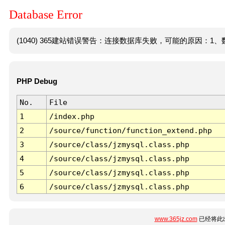
Database Error
(1040) 365建站错误警告：连接数据库失败，可能的原因：1、数
PHP Debug
No.
File
1
/index.php
2
/source/function/function_extend.php
3
/source/class/jzmysql.class.php
4
/source/class/jzmysql.class.php
5
/source/class/jzmysql.class.php
6
/source/class/jzmysql.class.php
www.365jz.com
已经将此