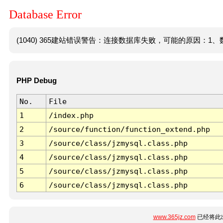
Database Error
(1040) 365建站错误警告：连接数据库失败，可能的原因：1、数
PHP Debug
No.
File
1
/index.php
2
/source/function/function_extend.php
3
/source/class/jzmysql.class.php
4
/source/class/jzmysql.class.php
5
/source/class/jzmysql.class.php
6
/source/class/jzmysql.class.php
www.365jz.com
已经将此