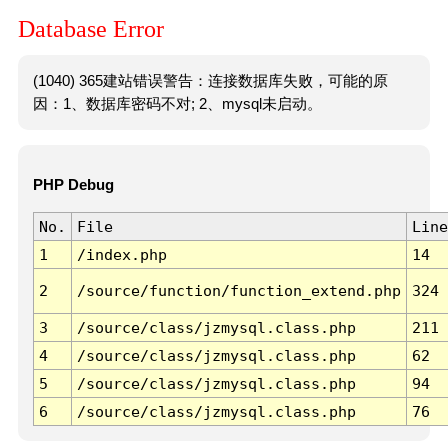
Database Error
(1040) 365建站错误警告：连接数据库失败，可能的原
因：1、数据库密码不对; 2、mysql未启动。
PHP Debug
No.
File
Line
1
/index.php
14
2
/source/function/function_extend.php
324
3
/source/class/jzmysql.class.php
211
4
/source/class/jzmysql.class.php
62
5
/source/class/jzmysql.class.php
94
6
/source/class/jzmysql.class.php
76