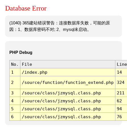
Database Error
(1040) 365建站错误警告：连接数据库失败，可能的原
因：1、数据库密码不对; 2、mysql未启动。
PHP Debug
No.
File
Line
1
/index.php
14
2
/source/function/function_extend.php
324
3
/source/class/jzmysql.class.php
211
4
/source/class/jzmysql.class.php
62
5
/source/class/jzmysql.class.php
94
6
/source/class/jzmysql.class.php
76