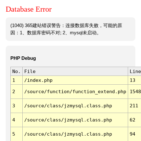
Database Error
(1040) 365建站错误警告：连接数据库失败，可能的原
因：1、数据库密码不对; 2、mysql未启动。
PHP Debug
No.
File
Line
1
/index.php
13
2
/source/function/function_extend.php
1548
3
/source/class/jzmysql.class.php
211
4
/source/class/jzmysql.class.php
62
5
/source/class/jzmysql.class.php
94