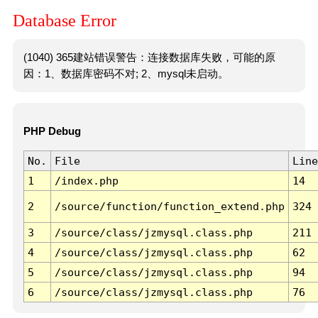
Database Error
(1040) 365建站错误警告：连接数据库失败，可能的原
因：1、数据库密码不对; 2、mysql未启动。
PHP Debug
No.
File
Line
1
/index.php
14
2
/source/function/function_extend.php
324
3
/source/class/jzmysql.class.php
211
4
/source/class/jzmysql.class.php
62
5
/source/class/jzmysql.class.php
94
6
/source/class/jzmysql.class.php
76