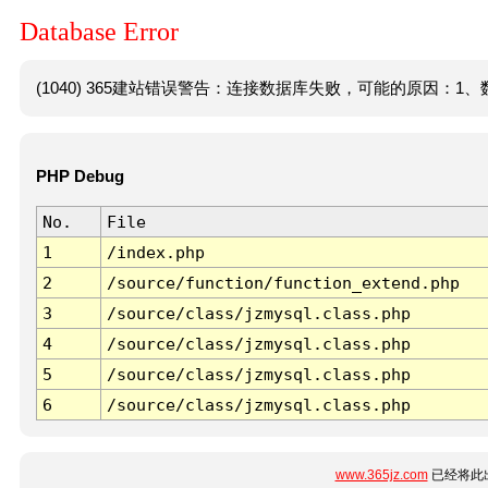
Database Error
(1040) 365建站错误警告：连接数据库失败，可能的原因：1、数
PHP Debug
No.
File
1
/index.php
2
/source/function/function_extend.php
3
/source/class/jzmysql.class.php
4
/source/class/jzmysql.class.php
5
/source/class/jzmysql.class.php
6
/source/class/jzmysql.class.php
www.365jz.com
已经将此