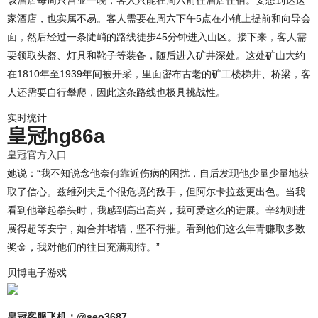
该酒店每周只营业一晚，客人只能在周六前往酒店住宿。要想到达这
家酒店，也实属不易。客人需要在周六下午5点在小镇上提前和向导会
面，然后经过一条陡峭的路线徒步45分钟进入山区。接下来，客人需
要领取头盔、灯具和靴子等装备，随后进入矿井深处。这处矿山大约
在1810年至1939年间被开采，里面密布古老的矿工楼梯井、桥梁，客
人还需要自行攀爬，因此这条路线也极具挑战性。
实时统计
皇冠hg86a
皇冠官方入口
她说：“我不知说念他奈何靠近伤病的困扰，自后发现他少量少量地获
取了信心。兹维列夫是个很危境的敌手，但阿尔卡拉兹更出色。当我
看到他举起拳头时，我感到高出高兴，我可爱这么的进展。辛纳则进
展得超等安宁，如合并堵墙，坚不行摧。看到他们这么年青赚取多数
奖金，我对他们的往日充满期待。”
贝博电子游戏
皇冠客服飞机：@seo3687