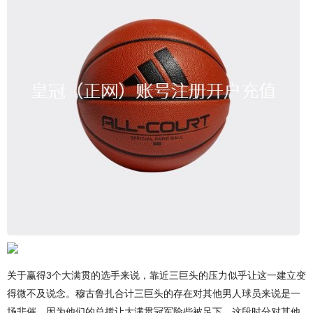
关于赢得3个大满贯的选手来说，靠近三巨头的压力似乎让这一建立变
得微不及说念。穆古鲁扎合计三巨头的存在对其他男人球员来说是一
场悲催，因为他们的总揽让大满贯冠军险些被足下。这段时分对其他