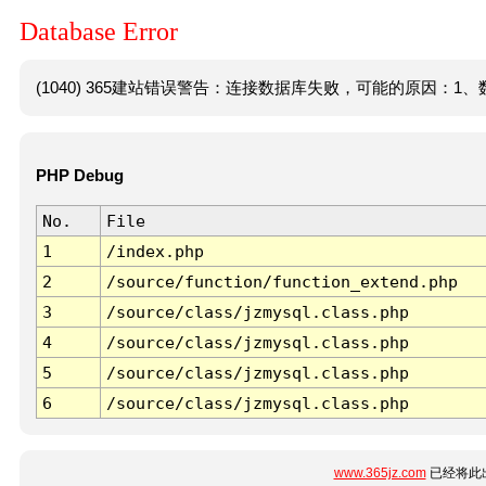
Database Error
(1040) 365建站错误警告：连接数据库失败，可能的原因：1、数
PHP Debug
No.
File
1
/index.php
2
/source/function/function_extend.php
3
/source/class/jzmysql.class.php
4
/source/class/jzmysql.class.php
5
/source/class/jzmysql.class.php
6
/source/class/jzmysql.class.php
www.365jz.com
已经将此