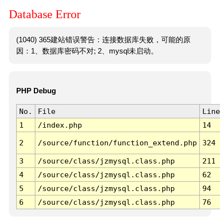
Database Error
(1040) 365建站错误警告：连接数据库失败，可能的原
因：1、数据库密码不对; 2、mysql未启动。
PHP Debug
No.
File
Line
1
/index.php
14
2
/source/function/function_extend.php
324
3
/source/class/jzmysql.class.php
211
4
/source/class/jzmysql.class.php
62
5
/source/class/jzmysql.class.php
94
6
/source/class/jzmysql.class.php
76