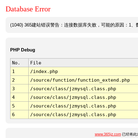
Database Error
(1040) 365建站错误警告：连接数据库失败，可能的原因：1、数
PHP Debug
No.
File
1
/index.php
2
/source/function/function_extend.php
3
/source/class/jzmysql.class.php
4
/source/class/jzmysql.class.php
5
/source/class/jzmysql.class.php
6
/source/class/jzmysql.class.php
www.365jz.com
已经将此