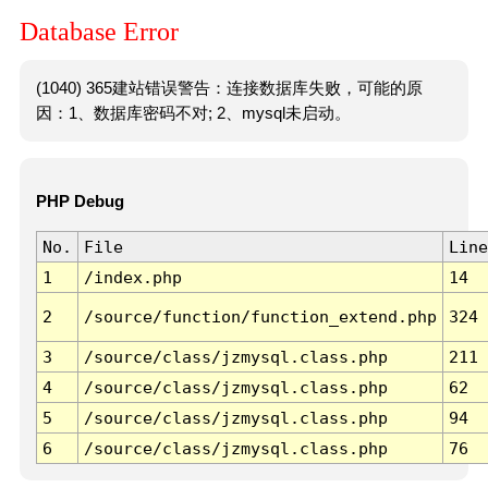
Database Error
(1040) 365建站错误警告：连接数据库失败，可能的原
因：1、数据库密码不对; 2、mysql未启动。
PHP Debug
No.
File
Line
1
/index.php
14
2
/source/function/function_extend.php
324
3
/source/class/jzmysql.class.php
211
4
/source/class/jzmysql.class.php
62
5
/source/class/jzmysql.class.php
94
6
/source/class/jzmysql.class.php
76