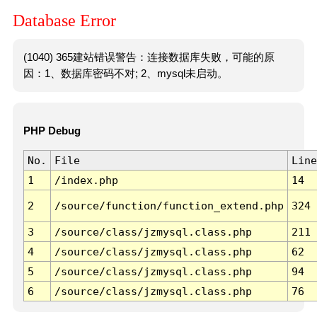
Database Error
(1040) 365建站错误警告：连接数据库失败，可能的原
因：1、数据库密码不对; 2、mysql未启动。
PHP Debug
No.
File
Line
1
/index.php
14
2
/source/function/function_extend.php
324
3
/source/class/jzmysql.class.php
211
4
/source/class/jzmysql.class.php
62
5
/source/class/jzmysql.class.php
94
6
/source/class/jzmysql.class.php
76