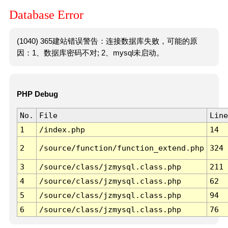
Database Error
(1040) 365建站错误警告：连接数据库失败，可能的原
因：1、数据库密码不对; 2、mysql未启动。
PHP Debug
No.
File
Line
1
/index.php
14
2
/source/function/function_extend.php
324
3
/source/class/jzmysql.class.php
211
4
/source/class/jzmysql.class.php
62
5
/source/class/jzmysql.class.php
94
6
/source/class/jzmysql.class.php
76