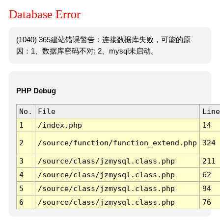
Database Error
(1040) 365建站错误警告：连接数据库失败，可能的原
因：1、数据库密码不对; 2、mysql未启动。
PHP Debug
No.
File
Line
1
/index.php
14
2
/source/function/function_extend.php
324
3
/source/class/jzmysql.class.php
211
4
/source/class/jzmysql.class.php
62
5
/source/class/jzmysql.class.php
94
6
/source/class/jzmysql.class.php
76