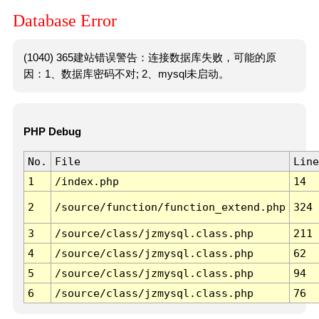
Database Error
(1040) 365建站错误警告：连接数据库失败，可能的原
因：1、数据库密码不对; 2、mysql未启动。
PHP Debug
No.
File
Line
1
/index.php
14
2
/source/function/function_extend.php
324
3
/source/class/jzmysql.class.php
211
4
/source/class/jzmysql.class.php
62
5
/source/class/jzmysql.class.php
94
6
/source/class/jzmysql.class.php
76