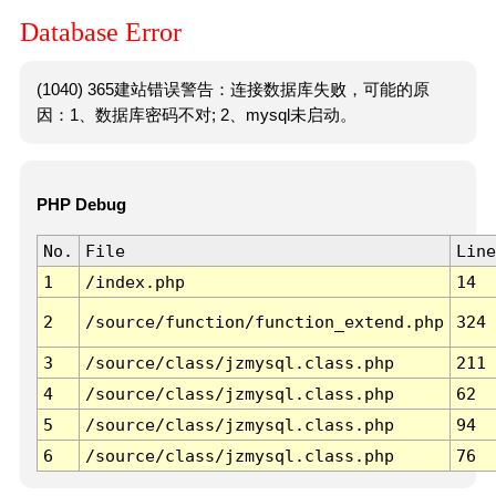
Database Error
(1040) 365建站错误警告：连接数据库失败，可能的原
因：1、数据库密码不对; 2、mysql未启动。
PHP Debug
No.
File
Line
1
/index.php
14
2
/source/function/function_extend.php
324
3
/source/class/jzmysql.class.php
211
4
/source/class/jzmysql.class.php
62
5
/source/class/jzmysql.class.php
94
6
/source/class/jzmysql.class.php
76