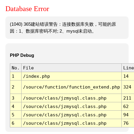
Database Error
(1040) 365建站错误警告：连接数据库失败，可能的原
因：1、数据库密码不对; 2、mysql未启动。
PHP Debug
No.
File
Line
1
/index.php
14
2
/source/function/function_extend.php
324
3
/source/class/jzmysql.class.php
211
4
/source/class/jzmysql.class.php
62
5
/source/class/jzmysql.class.php
94
6
/source/class/jzmysql.class.php
76