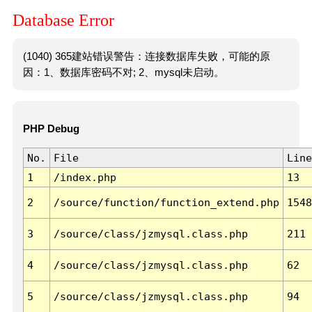
Database Error
(1040) 365建站错误警告：连接数据库失败，可能的原
因：1、数据库密码不对; 2、mysql未启动。
PHP Debug
No.
File
Line
1
/index.php
13
2
/source/function/function_extend.php
1548
3
/source/class/jzmysql.class.php
211
4
/source/class/jzmysql.class.php
62
5
/source/class/jzmysql.class.php
94